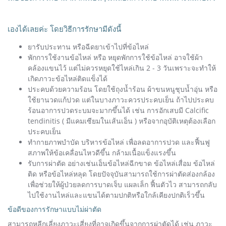
เองได้เลยค่ะ โดยวิธีการรักษามีดังนี้
ยารับประทาน หรือฉีดยาเข้าไปที่ข้อไหล่
พักการใช้งานข้อไหล่ หรือ หยุดพักการใช้ข้อไหล่ อาจใช้ผ้า
คล้องแขนไว้ แต่ไม่ควรหยุดใช้ไหล่เกิน 2 - 3 วันเพราะจะทำให้
เกิดภาวะข้อไหล่ติดแข็งได้
ประคบด้วยความร้อน โดยใช้ถุงน้ำร้อน ผ้าขนหนูชุบน้ำอุ่น หรือ
ใช้ยานวดแก้ปวด แต่ในบางภาวะควรประคบเย็น ถ้าไปประคบ
ร้อนอาการปวดระบมจะมากขึ้นได้ เช่น การอักเสบมี Calcific
tendinitis ( มีแคมเซียมในเส้นเอ็น ) หรือจากอุบัติเหตุต้องเลือก
ประคบเย็น
ทำกายภาพบำบัด บริหารข้อไหล่ เพื่อลดอาการปวด และฟื้นฟู
สภาพให้ข้อเคลื่อนไหวดีขึ้น กล้ามเนื้อแข็งแรงขึ้น
รับการผ่าตัด อย่างเช่นเอ็นข้อไหล่ฉีกขาด ข้อไหล่เสื่อม ข้อไหล่
ติด หรือข้อไหล่หลุด โดยปัจจุบันสามารถใช้การผ่าตัดส่องกล้อง
เพื่อช่วยให้ผู้ป่วยลดการบาดเจ็บ แผลเล็ก ฟื้นตัวไว สามารถกลับ
ไปใช้งานไหล่และแขนได้ตามปกติหรือใกล้เคียงปกติเร็วขึ้น
ข้อดีของการรักษาแบบไม่ผ่าตัด
สามารถหลีกเลี่ยงภาวะเสี่ยงที่อาจเกิดขึ้นจากการผ่าตัดได้ เช่น ภาวะ