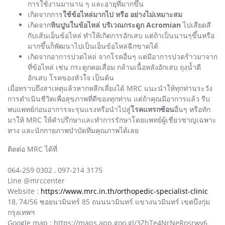
การใช้งานมานาน ๆ และอายุที่มากขึ้น
เกิดจากการ
ใช้ข้อไหล่มากไป หรือ อย่างไม่เหมาะสม
เกิดจาก
หินปูนในข้อไหล่ บริเวณกระดูก Acromian
ไปเสืยดสี
กับเส้นเอ็นข้อไหล่ ทำให้เกิดการอักเสบ แต่ถ้าเป็นนานๆขึ้นหรือ
มากขึ้นก็พัฒนาไปเป็นเอ็นข้อไหล่ฉีกขาดได้
เกิดจากอาการปวดไหล่ จากโรคอื่นๆ แต่มีอาการปวดร้าวมาจาก
ที่ข้อไหล่ เช่น กระดูกคอเสื่อม กล้ามเนื้อหลังอักเสบ ถุงน้ำดี
อักเสบ โรคของหัวใจ เป็นต้น
เมื่อทราบถึงสาเหตุแล้วหากหลีกเลี่ยงได้ MRC แนะนำให้ทุกท่านระวัง
การดำเนินชีวิตเพื่อสุขภาพที่ดีของทุกท่าน แต่ถ้าคุณมีอาการแล้ว รีบ
พบแพทย์ก่อนอาการจะรุนแรงหรือนำไปสู่
โรคแทรกซ้อน
อื่นๆ หรือทัก
มาให้ MRC ให้คำปรึกษาและทำการรักษาโดยแพทย์ผู้เชี่ยวชาญเฉพาะ
ทาง และนักกายภาพบำบัดทีมคุณภาพได้เลย
ติดต่อ MRC ได้ที่
064-259 0302 , 097-214 3175
Line @mrccenter
Website :
https://www.mrc.in.th/orthopedic-specialist-clinic
18, 74/56 ซอยนวมินทร์ 85 ถนนนวมินทร์ แขวงนวมินทร์ เขตบึงกุ่ม
กรุงเทพฯ
Google map : https://maps.app.goo.gl/3ZhTe4NrNeRosrwy6